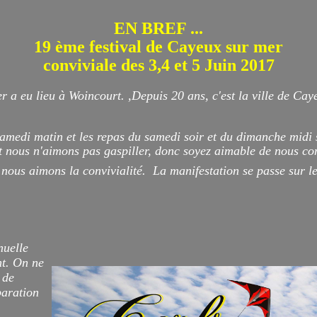
EN BREF ...
19 ème f
estival de Cayeux sur mer
conviviale des 3,4 et 5 Juin 2017
er a eu lieu à Woincourt. ,Depuis 20 ans, c'est la ville de Cay
samedi matin et les repas du samedi soir et du dimanche midi
t nous n'aimons pas gaspiller, donc soyez aimable de nous con
 nous aimons la convivialité. La manifestation se passe sur le 
nuelle
nt. On ne
 de
paration