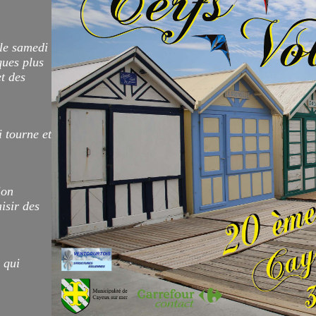
 le samedi
ques plus
et des
 tourne et
ion
isir des
 qui