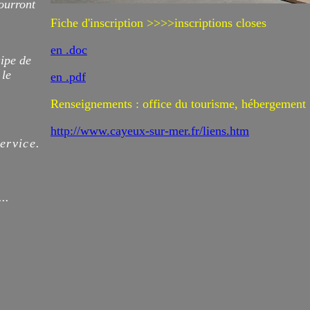
ourront
Fiche d'inscription >>>>inscriptions closes
en .doc
ipe de
 le
en .pdf
Renseignements : office du tourisme, hébergement
http://www.cayeux-sur-mer.fr/liens.htm
ervice.
..