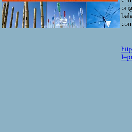
ori
bal
com
réf
htt
l=p