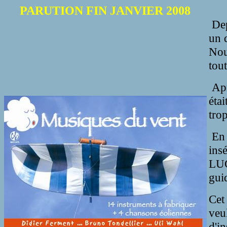
PARUTION FIN JANVIER 2008
Dep
un 
Nou
tou
Apr
étai
trop
En 
ins
LUG
gui
Cet
veu
d'i